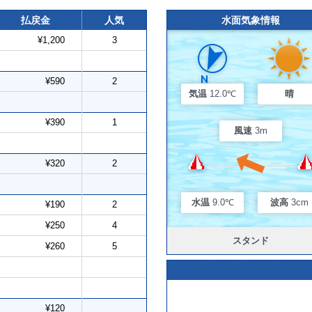
払戻金
人気
水面気象情報
¥1,200
3
¥590
2
気温
12.0℃
晴
¥390
1
風速
3m
¥320
2
水温
9.0℃
波高
3cm
¥190
2
¥250
4
スタンド
¥260
5
¥120