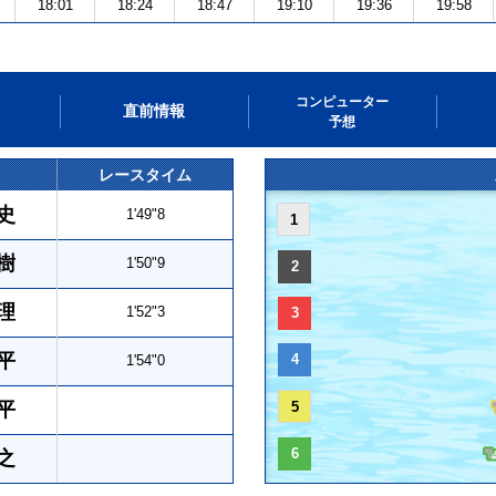
18:01
18:24
18:47
19:10
19:36
19:58
コンピューター
直前情報
予想
レースタイム
史
1'49"8
1
樹
1'50"9
2
理
1'52"3
3
平
4
1'54"0
平
5
6
之