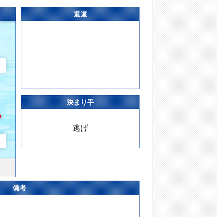
返還
決まり手
逃げ
備考