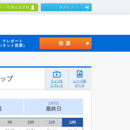
ット投票会員登録
ログイン
テレボート
投票
（ネット投票）
ップ
ライブ&
レース場
リプレイ
データ
2月5日
目
最終日
9R
10R
11R
12R