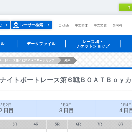
ネ
む
レーサー検索
English
中文简体
中文繁體
한국어
レース場・
ール
データファイル
チケットショップ
ボートレース第６戦ＢＯＡＴＢｏｙカップ
結果
ナイトボートレース第６戦ＢＯＡＴＢｏｙカ
2月2日
2月3日
2月4日
２日目
３日目
４日
3R
4R
5R
6R
7R
8R