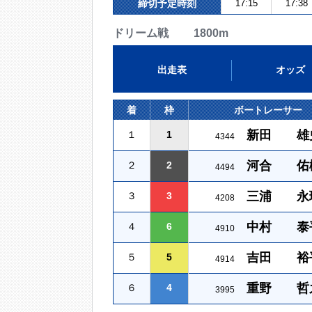
締切予定時刻
17:15
17:38
ドリーム戦 1800m
出走表
オッズ
着
枠
ボートレーサー
新田 雄
１
1
4344
河合 佑
２
2
4494
三浦 永
３
3
4208
中村 泰
４
6
4910
吉田 裕
５
5
4914
重野 哲
６
4
3995