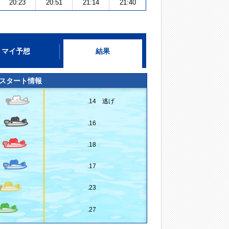
20:23
20:51
21:14
21:40
マイ予想
結果
スタート情報
.14 逃げ
.16
.18
.17
.23
.27