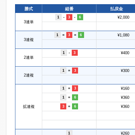
勝式
組番
払戻金
1
-
3
-
6
¥2,000
3連単
1
=
3
=
6
¥1,080
3連複
1
-
3
¥400
2連単
1
=
3
¥300
2連複
1
=
3
¥160
1
=
6
¥360
拡連複
3
=
6
¥360
1
¥260