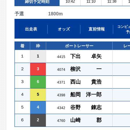
締切予定時刻
10:42
11:10
11:38
1
予選 1800m
コンピ
出走表
オッズ
直前情報
予
着
枠
ボートレーサー
レ
下出 卓矢
１
1
4415
柳沢 一
２
3
4074
西山 貴浩
３
6
4371
船岡 洋一郎
４
5
4398
谷野 錬志
５
4
4342
山崎 郡
６
2
4760