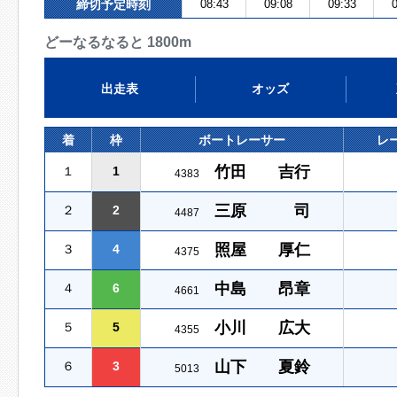
締切予定時刻
08:43
09:08
09:33
0
どーなるなると 1800m
出走表
オッズ
着
枠
ボートレーサー
レ
竹田 吉行
１
1
4383
三原 司
２
2
4487
照屋 厚仁
３
4
4375
中島 昂章
４
6
4661
小川 広大
５
5
4355
山下 夏鈴
６
3
5013