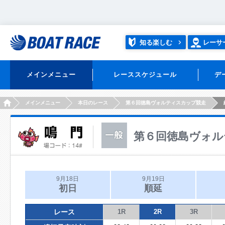
知る楽しむ
レーサ
メインメニュー
レーススケジュール
デ
HOME
メインメニュー
本日のレース
第６回徳島ヴォルティスカップ競走
第６回徳島ヴォル
9月18日
9月19日
初日
順延
レース
1R
2R
3R