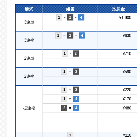
勝式
組番
払戻金
1
-
2
-
4
¥1,900
3連単
1
=
2
=
4
¥630
3連複
1
-
2
¥710
2連単
1
=
2
¥590
2連複
1
=
2
¥220
1
=
4
¥170
拡連複
2
=
4
¥480
1
¥110