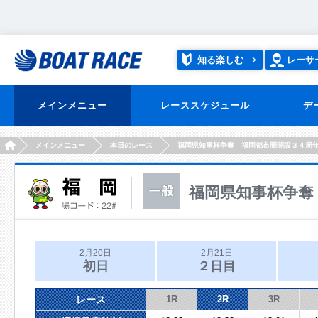
知る楽しむ
レーサ
メインメニュー
レーススケジュール
デ
HOME
メインメニュー
本日のレース
福岡県知事杯争奪 福岡都市圏開設３４周
福岡県知事杯争奪
2月20日
2月21日
初日
２日目
レース
1R
2R
3R