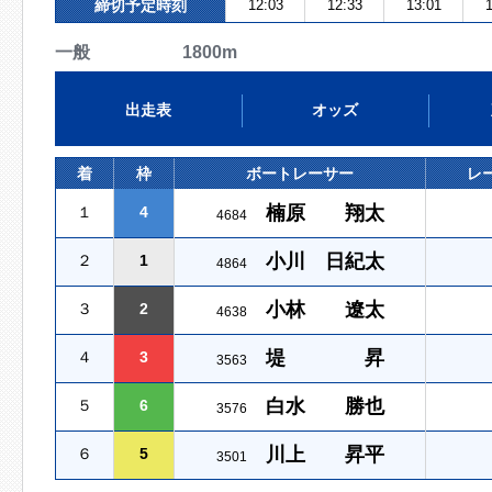
締切予定時刻
12:03
12:33
13:01
1
一般 1800m
出走表
オッズ
着
枠
ボートレーサー
レ
楠原 翔太
１
4
4684
小川 日紀太
２
1
4864
小林 遼太
３
2
4638
堤 昇
４
3
3563
白水 勝也
５
6
3576
川上 昇平
６
5
3501