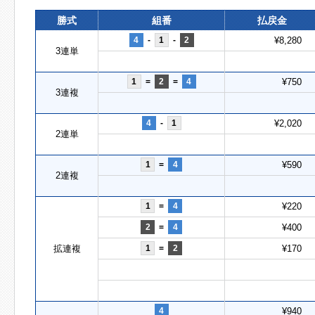
勝式
組番
払戻金
4
-
1
-
2
¥8,280
3連単
1
=
2
=
4
¥750
3連複
4
-
1
¥2,020
2連単
1
=
4
¥590
2連複
1
=
4
¥220
2
=
4
¥400
拡連複
1
=
2
¥170
4
¥940