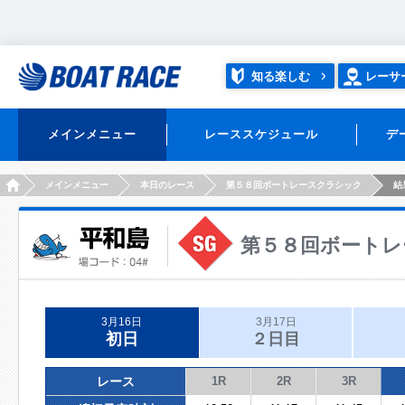
知る楽しむ
レーサ
メインメニュー
レーススケジュール
デ
HOME
メインメニュー
本日のレース
第５８回ボートレースクラシック
結
第５８回ボートレ
3月16日
3月17日
初日
２日目
レース
1R
2R
3R