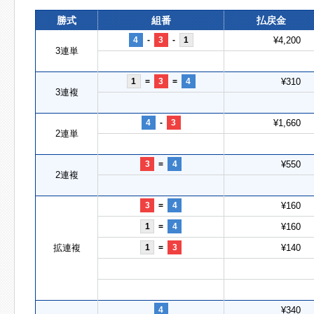
勝式
組番
払戻金
4
-
3
-
1
¥4,200
3連単
1
=
3
=
4
¥310
3連複
4
-
3
¥1,660
2連単
3
=
4
¥550
2連複
3
=
4
¥160
1
=
4
¥160
拡連複
1
=
3
¥140
4
¥340