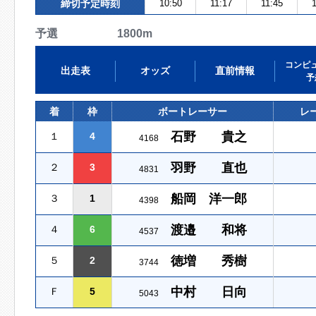
締切予定時刻
10:50
11:17
11:45
1
予選 1800m
コンピ
出走表
オッズ
直前情報
予
着
枠
ボートレーサー
レ
石野 貴之
１
4
4168
羽野 直也
２
3
4831
船岡 洋一郎
３
1
4398
渡邉 和将
４
6
4537
徳増 秀樹
５
2
3744
中村 日向
Ｆ
5
5043