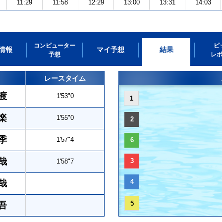
11:29
11:58
12:29
13:00
13:31
14:03
コンピューター
ピ
情報
マイ予想
結果
予想
レ
レースタイム
渡
1'53"0
1
楽
1'55"0
2
季
1'57"4
6
哉
3
1'58"7
4
哉
5
吾