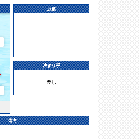
返還
決まり手
差し
備考