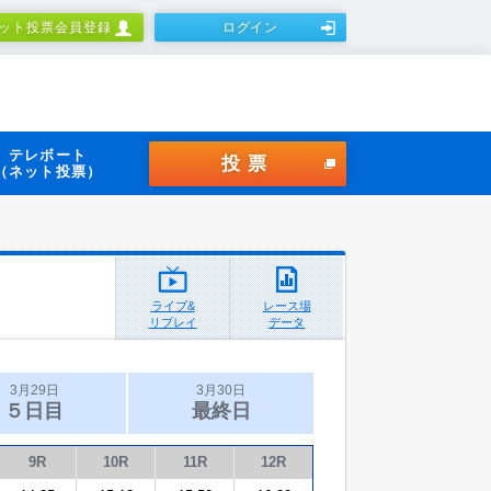
ット投票会員登録
ログイン
テレボート
投票
（ネット投票）
ライブ&
レース場
リプレイ
データ
3月29日
3月30日
５日目
最終日
9R
10R
11R
12R