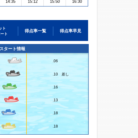
14:35
15:12
15:50
16:30
ット
得点率一覧
得点率早見
ポート
スタート情報
.06
.10 差し
.16
.13
.18
.18