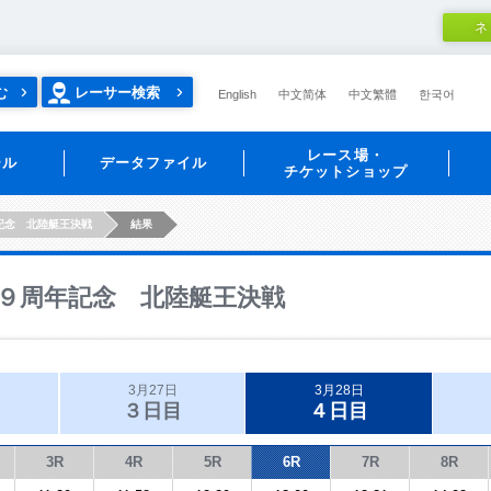
ネ
む
レーサー検索
English
中文简体
中文繁體
한국어
レース場・
ール
データファイル
チケットショップ
記念 北陸艇王決戦
結果
９周年記念 北陸艇王決戦
3月27日
3月28日
３日目
４日目
3R
4R
5R
6R
7R
8R