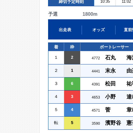
締切予定時刻
10:35
11:02
予選 1800m
出走表
オッズ
直前
着
枠
ボートレーサー
石丸 海
１
2
4772
末永 由
２
1
4441
松田 祐
３
6
4391
小野 達
４
3
4653
菅 章
５
4
4571
濱野谷 憲
転
5
3590