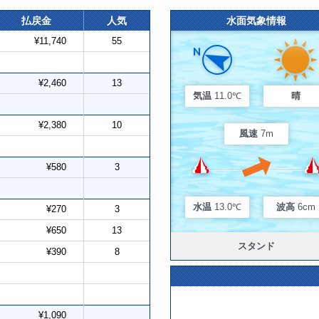
払戻金
人気
水面気象情報
¥11,740
55
¥2,460
13
気温
11.0℃
晴
¥2,380
10
風速
7m
¥580
3
水温
13.0℃
波高
6cm
¥270
3
¥650
13
スタンド
¥390
8
¥1,090