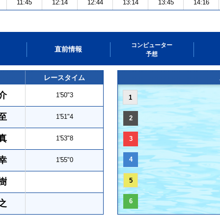
11:45
12:14
12:44
13:14
13:45
14:16
コンピューター
直前情報
予想
レースタイム
介
1'50"3
1
至
1'51"4
2
真
1'53"8
3
幸
4
1'55"0
樹
5
6
之