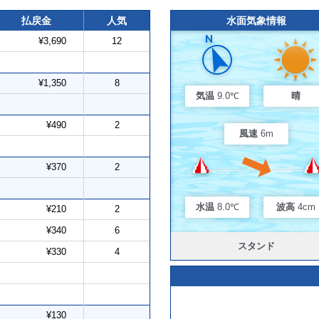
払戻金
人気
水面気象情報
¥3,690
12
¥1,350
8
気温
9.0℃
晴
¥490
2
風速
6m
¥370
2
水温
8.0℃
波高
4cm
¥210
2
¥340
6
スタンド
¥330
4
¥130