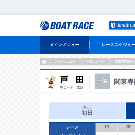
知る楽し
メインメニュー
レーススケジュ
HOME
メインメニュー
本日のレース
関東専門紙カ
関東専
3月1日
初日
レース
1R
2R