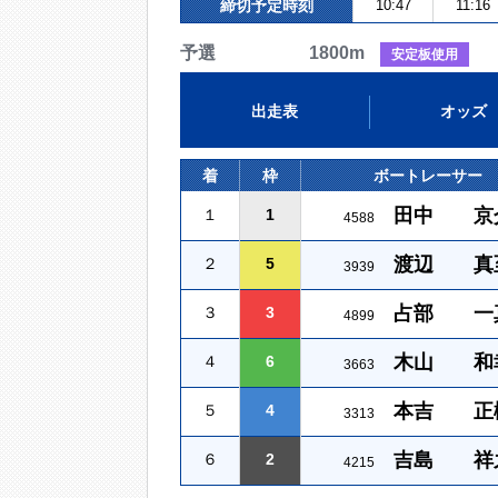
締切予定時刻
10:47
11:16
予選 1800m
安定板使用
出走表
オッズ
着
枠
ボートレーサー
田中 京
１
1
4588
渡辺 真
２
5
3939
占部 一
３
3
4899
木山 和
４
6
3663
本吉 正
５
4
3313
吉島 祥
６
2
4215