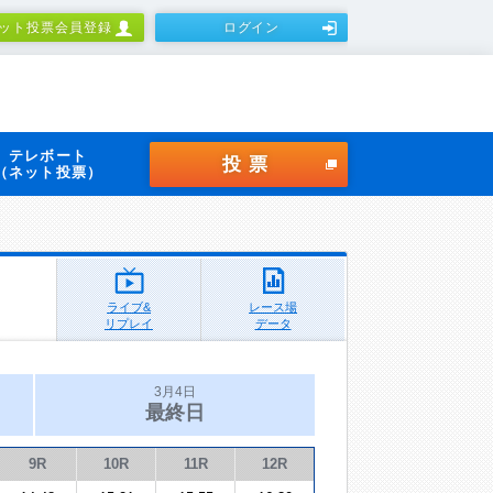
ット投票会員登録
ログイン
テレボート
投票
（ネット投票）
ライブ&
レース場
リプレイ
データ
3月4日
最終日
9R
10R
11R
12R