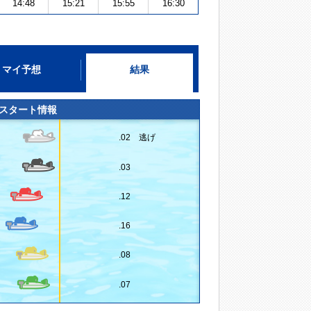
14:48
15:21
15:55
16:30
マイ予想
結果
スタート情報
.02 逃げ
.03
.12
.16
.08
.07