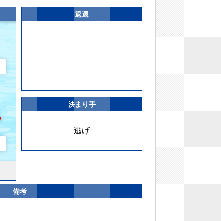
返還
決まり手
逃げ
備考