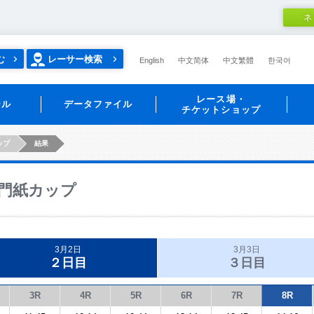
ネ
む
レーサー検索
English
中文简体
中文繁體
한국어
レース場・
ール
データファイル
チケットショップ
ップ
結果
門紙カップ
3月2日
3月3日
２日目
３日目
3R
4R
5R
6R
7R
8R