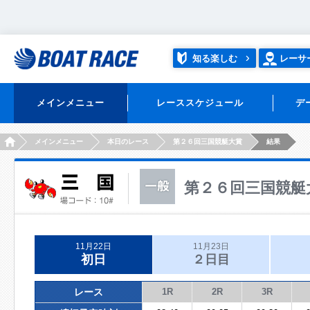
知る楽しむ
レーサ
メインメニュー
レーススケジュール
デ
HOME
メインメニュー
本日のレース
第２６回三国競艇大賞
結果
第２６回三国競艇
11月22日
11月23日
初日
２日目
レース
1R
2R
3R