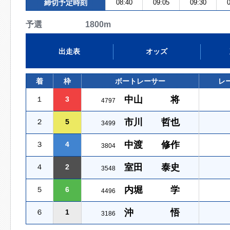
締切予定時刻
08:40
09:05
09:30
0
予選 1800m
出走表
オッズ
着
枠
ボートレーサー
レ
中山 将
１
3
4797
市川 哲也
２
5
3499
中渡 修作
３
4
3804
室田 泰史
４
2
3548
内堀 学
５
6
4496
沖 悟
６
1
3186