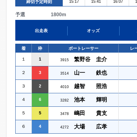
締切予定時刻
15:17
15:41
16:07
1
予選 1800m
出走表
オッズ
着
枠
ボートレーサー
レ
繁野谷 圭介
１
1
3915
山一 鉄也
２
3
3514
越智 照浩
３
2
4010
池本 輝明
４
6
3282
嶋田 貴支
５
5
3478
大場 広孝
６
4
4272