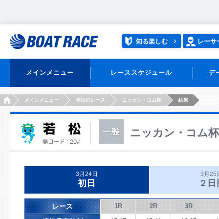
知る楽しむ
レーサ
メインメニュー
レーススケジュール
デ
HOME
メインメニュー
本日のレース
ニッカン・コム杯
結果
ニッカン・コム杯
3月24日
3月25
初日
２日
レース
1R
2R
3R