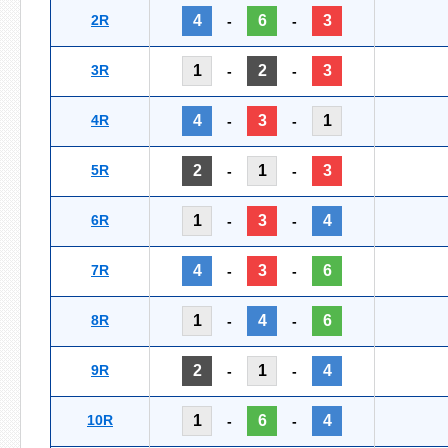
2R
4
6
3
-
-
3R
1
2
3
-
-
4R
4
3
1
-
-
5R
2
1
3
-
-
6R
1
3
4
-
-
7R
4
3
6
-
-
8R
1
4
6
-
-
9R
2
1
4
-
-
10R
1
6
4
-
-