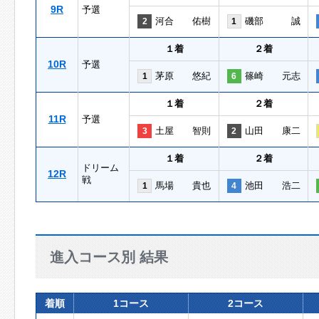
9R
予選
河合 佑樹
磯部 誠
2
1
１着
２着
10R
予選
茅原 悠紀
篠崎 元志
1
6
１着
２着
11R
予選
土屋 智則
山田 康二
3
2
１着
２着
ドリーム
12R
戦
馬場 貴也
池田 浩二
1
4
進入コース別 結果
着順
1コース
2コース