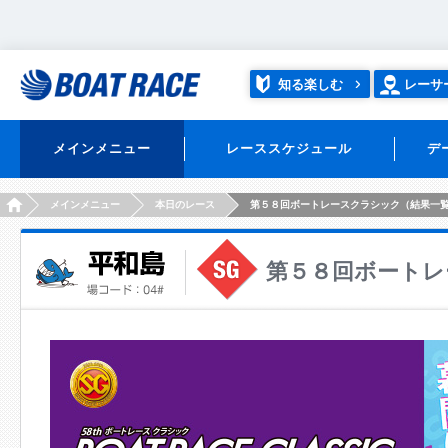
知る楽しむ
レーサ
メインメニュー
レーススケジュール
デ
HOME
メインメニュー
本日のレース
第５８回ボートレースクラシック（結果一
第５８回ボートレ