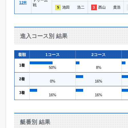
ドリーム
12R
戦
池田 浩二
西山 貴浩
5
3
進入コース別 結果
着順
1コース
2コース
1着
50%
8%
2着
0%
16%
3着
16%
16%
艇番別 結果