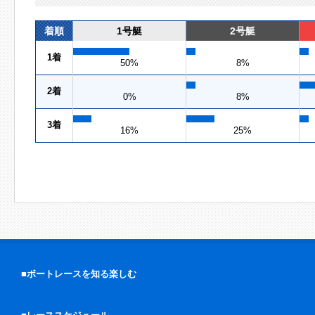
着順
1号艇
2号艇
1着
50%
8%
2着
0%
8%
3着
16%
25%
■ボートレースを知る楽しむ