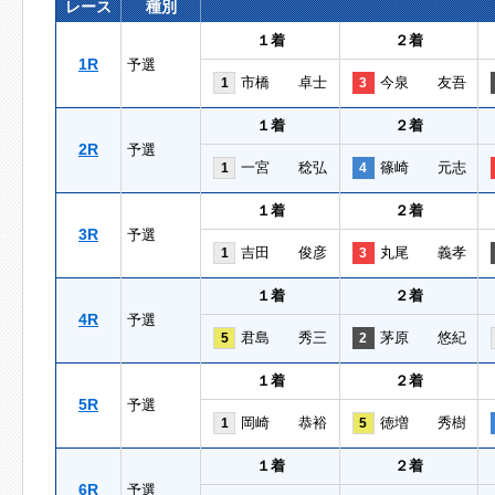
レース
種別
１着
２着
1R
予選
市橋 卓士
今泉 友吾
1
3
１着
２着
2R
予選
一宮 稔弘
篠崎 元志
1
4
１着
２着
3R
予選
吉田 俊彦
丸尾 義孝
1
3
１着
２着
4R
予選
君島 秀三
茅原 悠紀
5
2
１着
２着
5R
予選
岡崎 恭裕
徳増 秀樹
1
5
１着
２着
6R
予選