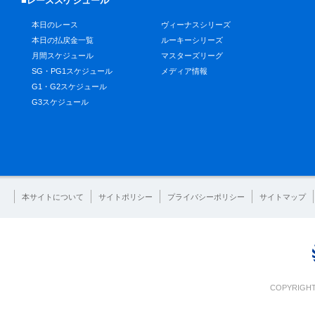
■レーススケジュール
本日のレース
ヴィーナスシリーズ
本日の払戻金一覧
ルーキーシリーズ
月間スケジュール
マスターズリーグ
SG・PG1スケジュール
メディア情報
G1・G2スケジュール
G3スケジュール
本サイトについて
サイトポリシー
プライバシーポリシー
サイトマップ
COPYRIGHT 