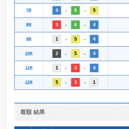
7R
4
6
5
-
-
8R
3
6
4
-
-
9R
1
5
4
-
-
10R
2
5
4
-
-
11R
1
3
4
-
-
12R
5
3
1
-
-
着順 結果