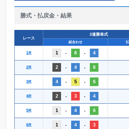
勝式・払戻金・結果
3連勝単式
レース
組合わせ
1R
1
6
4
-
-
2R
2
4
6
-
-
3R
4
5
6
-
-
4R
2
3
4
-
-
5R
1
4
6
-
-
6R
1
4
3
-
-