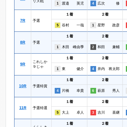
リス戦
渡邉 英児
広次 修
1
4
１着
２着
7R
予選
谷村 一哉
星野 政彦
5
1
１着
２着
8R
予選
木田 峰由季
和田 兼輔
1
2
１着
２着
これしか
9R
９じゃ
東 健介
井内 将太郎
1
4
１着
２着
10R
予選特賞
片橋 幸貴
萩原 秀人
4
6
１着
２着
11R
予選特選
大上 卓人
吉川 喜継
5
3
１着
２着