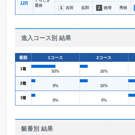
くらしき
12R
選抜
吉田 拡郎
徳増 秀樹
1
2
進入コース別 結果
着順
1コース
2コース
1着
50%
16%
2着
8%
16%
3着
8%
0%
艇番別 結果