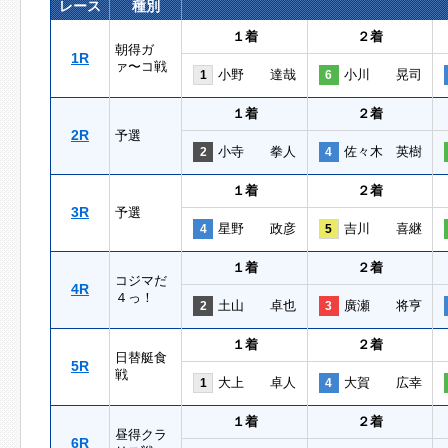
レース
種別
１着
２着
朝得ガ
1R
ァ〜コ戦
小野 達哉
小川 晃司
1
6
１着
２着
2R
予選
小寺 拳人
佐々木 英樹
2
4
１着
２着
3R
予選
星野 政彦
吉川 喜継
4
5
１着
２着
コジマだ
4R
４っ！
土山 卓也
廣瀬 将亨
2
3
１着
２着
日替艇食
5R
戦
大上 卓人
大賀 広幸
1
4
１着
２着
昼得クラ
6R