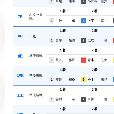
草場 康幸
小野寺 智洋
1
2
１着
２着
ふく〜る
7R
戦
白神 優
上平 真二
1
4
１着
２着
8R
一般
奥平 拓也
広次 修
1
2
１着
２着
9R
準優勝戦
長谷川 雅和
青木 玄太
1
3
１着
２着
10R
準優勝戦
安達 裕樹
松本 勝也
1
5
１着
２着
11R
準優勝戦
谷村 一哉
白神 優
1
2
１着
２着