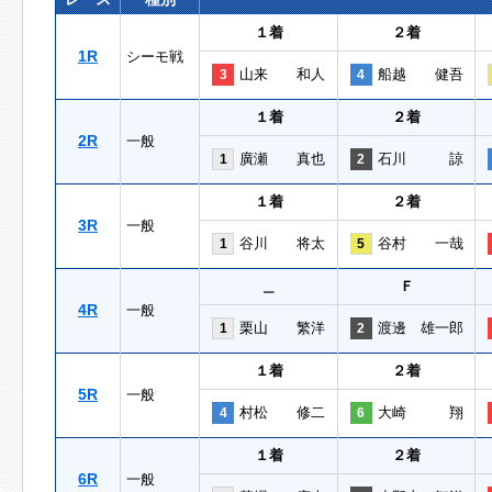
１着
２着
1R
シーモ戦
山来 和人
船越 健吾
3
4
１着
２着
2R
一般
廣瀬 真也
石川 諒
1
2
１着
２着
3R
一般
谷川 将太
谷村 一哉
1
5
＿
Ｆ
4R
一般
栗山 繁洋
渡邊 雄一郎
1
2
１着
２着
5R
一般
村松 修二
大崎 翔
4
6
１着
２着
6R
一般