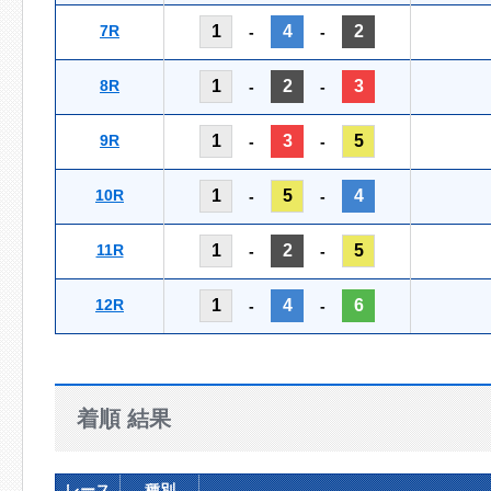
7R
1
4
2
-
-
8R
1
2
3
-
-
9R
1
3
5
-
-
10R
1
5
4
-
-
11R
1
2
5
-
-
12R
1
4
6
-
-
着順 結果
レース
種別