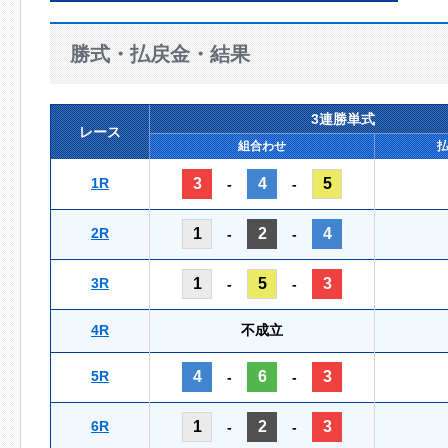
勝式・払戻金・結果
3連勝単式
レース
組合わせ
1R
3
4
5
-
-
2R
1
2
4
-
-
3R
1
5
3
-
-
4R
不成立
5R
4
6
3
-
-
6R
1
2
3
-
-