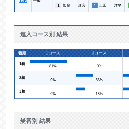
12R
一般
加藤 政彦
上田 洋平
1
4
進入コース別 結果
着順
1コース
2コース
1着
81%
0%
2着
0%
36%
3着
0%
18%
艇番別 結果