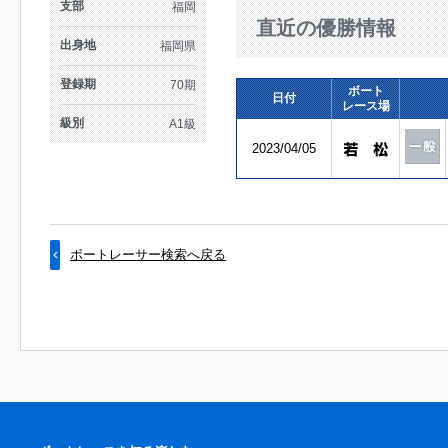
支部
福岡
直近の優勝情報
出身地
福岡県
登録期
70期
ボート
日付
レース場
級別
A1級
2023/04/05
ボートレーサー検索へ戻る