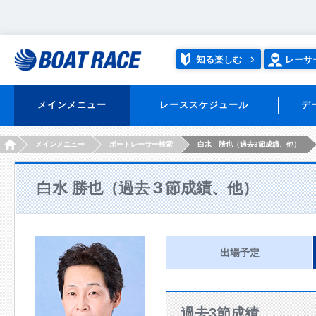
知る楽しむ
レーサ
メインメニュー
レーススケジュール
デ
HOME
メインメニュー
ボートレーサー検索
白水 勝也（過去3節成績、他）
白水 勝也（過去３節成績、他）
出場予定
過去3節成績