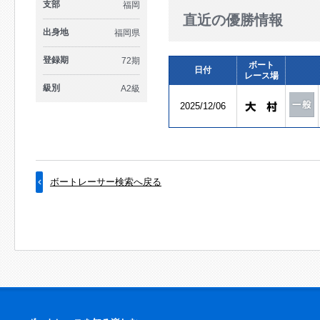
支部
福岡
直近の優勝情報
出身地
福岡県
登録期
72期
ボート
日付
レース場
級別
A2級
2025/12/06
ボートレーサー検索へ戻る