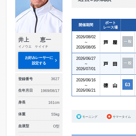
ボート
開催期間
レース場
2026/08/02
井上 恵一
～
イノウエ ケイイチ
2026/08/05
お好みレーサーに
2026/06/27
設定する
～
2026/07/01
登録番号
3627
2026/06/16
～
2026/06/21
生年月日
1969/08/17
身長
161cm
体重
55kg
モーニング
サマータイム
血液型
O型