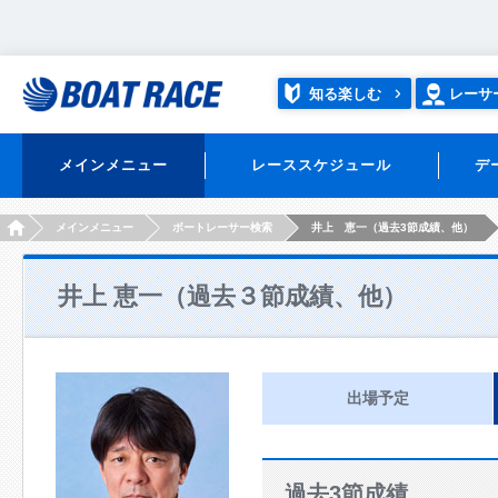
知る楽しむ
レーサ
メインメニュー
レーススケジュール
デ
HOME
メインメニュー
ボートレーサー検索
井上 恵一（過去3節成績、他）
井上 恵一（過去３節成績、他）
出場予定
過去3節成績