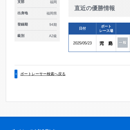
支部
福岡
直近の優勝情報
出身地
福岡県
登録期
94期
ボート
日付
レース場
級別
A2級
2025/05/23
ボートレーサー検索へ戻る