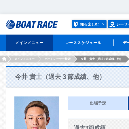
知る楽しむ
レーサ
メインメニュー
レーススケジュール
デ
HOME
メインメニュー
ボートレーサー検索
今井 貴士（過去3節成績、他）
今井 貴士（過去３節成績、他）
出場予定
過去3節成績