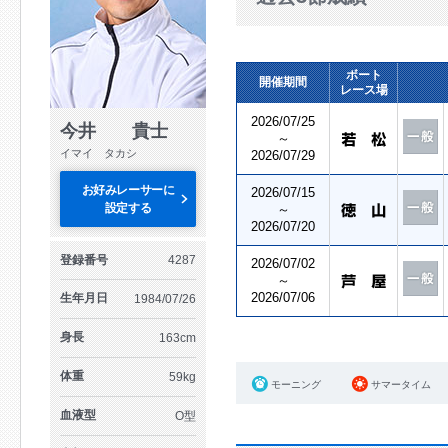
ボート
開催期間
レース場
2026/07/25
今井 貴士
～
イマイ タカシ
2026/07/29
お好みレーサーに
2026/07/15
設定する
～
2026/07/20
登録番号
4287
2026/07/02
～
2026/07/06
生年月日
1984/07/26
身長
163cm
体重
59kg
モーニング
サマータイム
血液型
O型