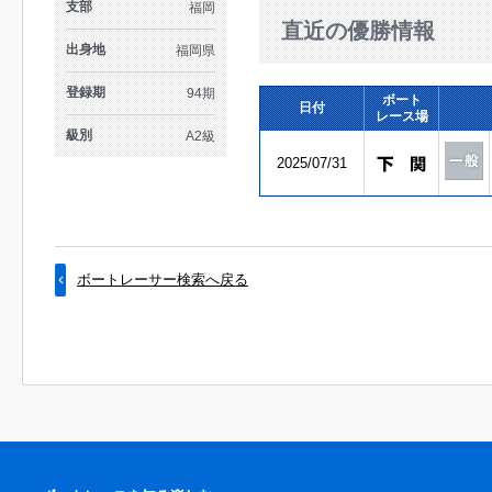
支部
福岡
直近の優勝情報
出身地
福岡県
登録期
94期
ボート
日付
レース場
級別
A2級
2025/07/31
ボートレーサー検索へ戻る