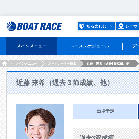
知る楽しむ
レーサ
メインメニュー
レーススケジュール
デ
HOME
メインメニュー
ボートレーサー検索
近藤 来希（過去3節成績、他）
近藤 来希（過去３節成績、他）
出場予定
過去3節成績