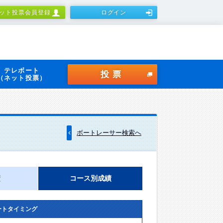
ット投票会員登録
ログイン
テレボート
投票
（ネット投票）
ボートレーサー検索へ
績
コース別成績
ートタイミング