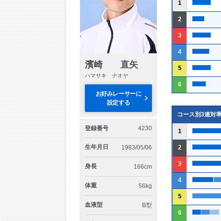
1
2
3
4
濱崎 直矢
5
ハマサキ ナオヤ
6
お好みレーサーに
設定する
コース別3連対
登録番号
4230
1
生年月日
1983/05/06
2
3
身長
166cm
4
体重
56kg
5
血液型
B型
6