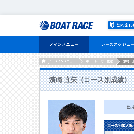
知る楽し
メインメニュー
レーススケジュ
HOME
メインメニュー
ボートレーサー検索
濱崎 
濱崎 直矢（コース別成績）
出
コース別進入率