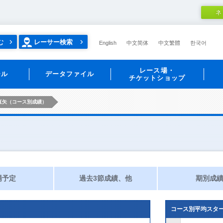
ネ
む
レーサー検索
English
中文简体
中文繁體
한국어
レース場・
ール
データファイル
チケットショップ
直矢（コース別成績）
場予定
過去3節成績、他
期別成
コース別平均スタ