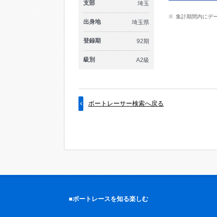
支部
埼玉
集計期間内にデ
出身地
埼玉県
登録期
92期
級別
A2級
ボートレーサー検索へ戻る
■ボートレースを知る楽しむ