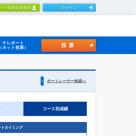
ット投票会員登録
ログイン
テレボート
投票
（ネット投票）
ボートレーサー検索へ
績
コース別成績
ートタイミング