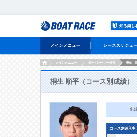
知る楽し
メインメニュー
レーススケジュ
HOME
メインメニュー
ボートレーサー検索
桐生 
桐生 順平（コース別成績）
出
コース別進入率