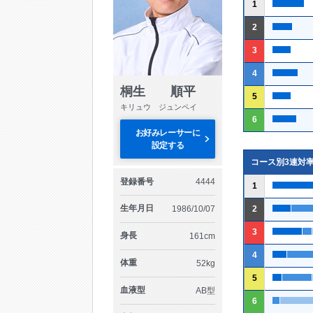
1
2
3
4
桐生 順平
5
キリュウ ジュンペイ
6
お好みレーサーに
設定する
コース別3連対
登録番号
4444
1
生年月日
1986/10/07
2
3
身長
161cm
4
体重
52kg
5
血液型
AB型
6