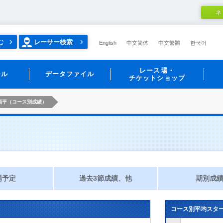
ネ
む
レーサー検索
English
中文简体
中文繁體
한국어
レース場・
ール
データファイル
チケットショップ
順平（コース別成績）
場予定
過去3節成績、他
期別成
コース別平均スタ