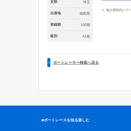
支部
埼玉
集計期間内にデ
出身地
福島県
登録期
100期
級別
A1級
ボートレーサー検索へ戻る
■ボートレースを知る楽しむ