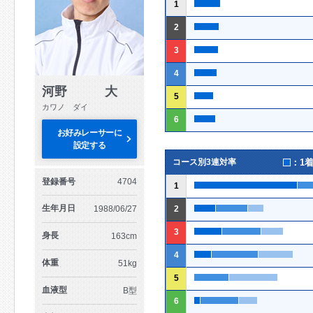
1
2
3
4
河野 大
5
カワノ ダイ
6
お好みレーサーに
設定する
：1
コース別3連対率
登録番号
4704
1
生年月日
1988/06/27
2
3
身長
163cm
4
体重
51kg
5
血液型
B型
6