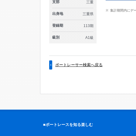
支部
三重
集計期間内にデ
出身地
三重県
登録期
113期
級別
A1級
ボートレーサー検索へ戻る
■ボートレースを知る楽しむ