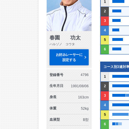
1
2
3
4
春園 功太
5
ハルゾノ コウタ
6
お好みレーサーに
設定する
コース別3連対
登録番号
4796
1
生年月日
1991/08/06
2
3
身長
163cm
4
体重
52kg
5
血液型
B型
6