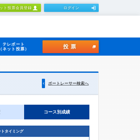
ット投票会員登録
ログイン
テレボート
投票
（ネット投票）
ボートレーサー検索へ
績
コース別成績
ートタイミング