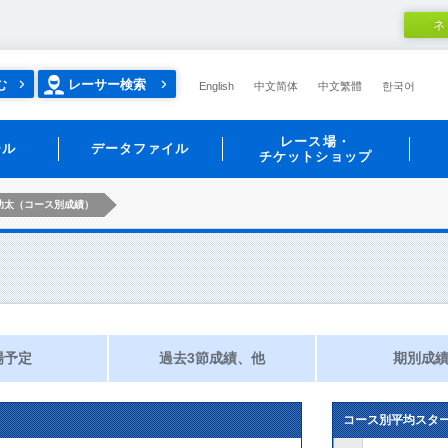
ネ
む
レーサー検索
English
中文简体
中文繁體
한국어
レース場・
ール
データファイル
チケットショップ
功太（コース別成績）
場予定
過去3節成績、他
期別成
コース別平均スタ