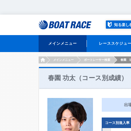
知る楽し
メインメニュー
レーススケジュ
HOME
メインメニュー
ボートレーサー検索
春園 
春園 功太（コース別成績）
出
コース別進入率