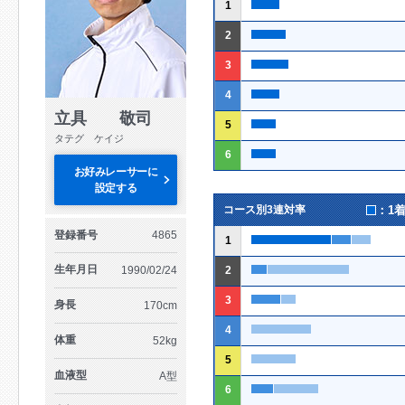
1
2
3
4
立具 敬司
5
タテグ ケイジ
6
お好みレーサーに
設定する
：1
コース別3連対率
登録番号
4865
1
生年月日
1990/02/24
2
3
身長
170cm
4
体重
52kg
5
血液型
A型
6