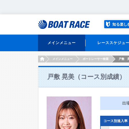
知る楽し
メインメニュー
レーススケジュ
HOME
メインメニュー
ボートレーサー検索
戸敷 
戸敷 晃美（コース別成績）
出
コース別進入率