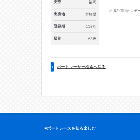
支部
福岡
集計期間内にデ
出身地
宮崎県
登録期
118期
級別
A2級
ボートレーサー検索へ戻る
■ボートレースを知る楽しむ