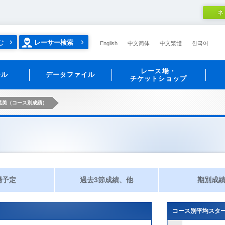
ネ
む
レーサー検索
English
中文简体
中文繁體
한국어
レース場・
ール
データファイル
チケットショップ
晃美（コース別成績）
場予定
過去3節成績、他
期別成
コース別平均スタ