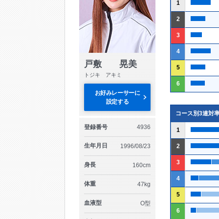
1
2
3
4
戸敷 晃美
5
トジキ アキミ
6
お好みレーサーに
設定する
コース別3連対
登録番号
4936
1
生年月日
1996/08/23
2
3
身長
160cm
4
体重
47kg
5
血液型
O型
6