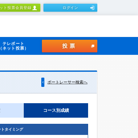
ット投票会員登録
ログイン
テレボート
投票
（ネット投票）
ボートレーサー検索へ
績
コース別成績
ートタイミング