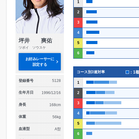
1
2
3
4
坪井 爽佑
5
ツボイ ソウスケ
6
お好みレーサーに
設定する
：1
コース別3連対率
登録番号
5128
1
生年月日
1996/12/16
2
3
身長
168cm
4
体重
56kg
5
血液型
A型
6