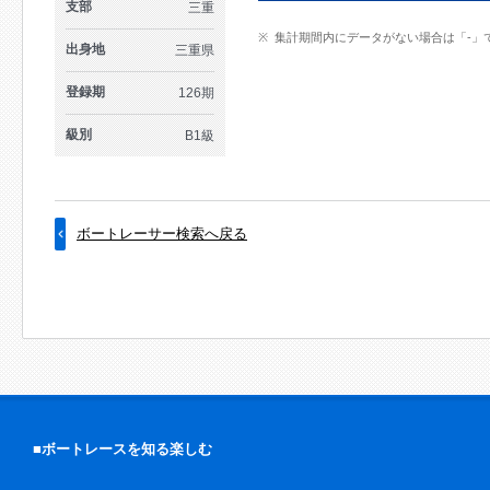
支部
三重
集計期間内にデータがない場合は「-」
出身地
三重県
登録期
126期
級別
B1級
ボートレーサー検索へ戻る
■ボートレースを知る楽しむ