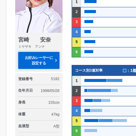
1
2
3
4
宮崎 安奈
5
ミヤザキ アンナ
6
お好みレーサーに
設定する
：1
コース別3連対率
登録番号
5182
1
生年月日
1998/05/28
2
3
身長
155cm
4
体重
47kg
5
血液型
A型
6