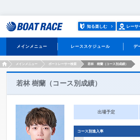
知る楽しむ
レーサ
メインメニュー
レーススケジュール
デ
HOME
メインメニュー
ボートレーサー検索
若林 樹蘭（コース別成績）
若林 樹蘭（コース別成績）
出場予定
コース別進入率