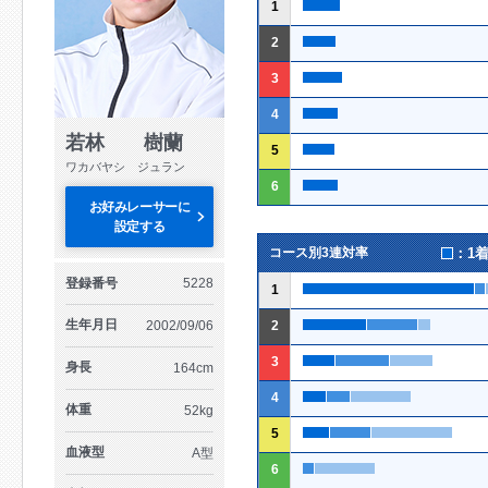
1
2
3
4
若林 樹蘭
5
ワカバヤシ ジュラン
6
お好みレーサーに
設定する
：1
コース別3連対率
登録番号
5228
1
生年月日
2002/09/06
2
3
身長
164cm
4
体重
52kg
5
血液型
A型
6