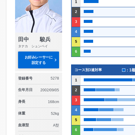
1
2
3
4
田中 駿兵
5
タナカ シュンペイ
6
お好みレーサーに
設定する
：1
コース別3連対率
登録番号
5278
1
生年月日
2002/09/05
2
3
身長
168cm
4
体重
52kg
5
血液型
A型
6