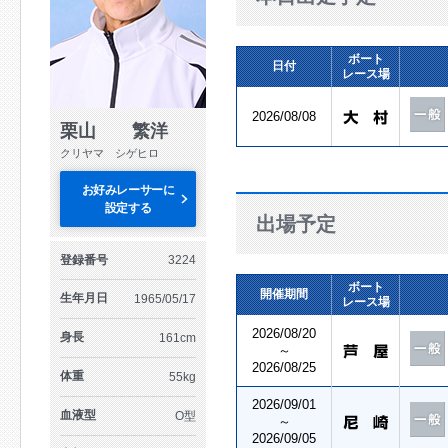
ボート
日付
レース場
2026/08/08
栗山 繁洋
クリヤマ シゲヒロ
お好みレーサーに
設定する
出場予定
登録番号
3224
ボート
開催期間
生年月日
1965/05/17
レース場
2026/08/20
身長
161cm
～
2026/08/25
体重
55kg
2026/09/01
血液型
O型
～
2026/09/05