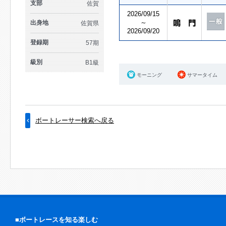
支部
佐賀
2026/09/15
～
出身地
佐賀県
2026/09/20
登録期
57期
級別
B1級
モーニング
サマータイム
ボートレーサー検索へ戻る
■ボートレースを知る楽しむ