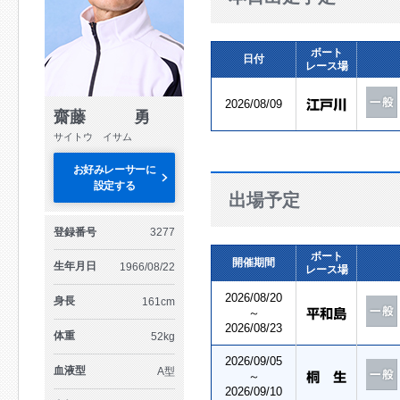
ボート
日付
レース場
2026/08/09
齋藤 勇
サイトウ イサム
お好みレーサーに
設定する
出場予定
登録番号
3277
ボート
開催期間
生年月日
1966/08/22
レース場
2026/08/20
身長
161cm
～
2026/08/23
体重
52kg
2026/09/05
血液型
A型
～
2026/09/10