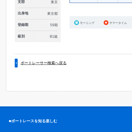
支部
東京
出身地
東京都
モーニング
サマータイム
登録期
59期
級別
B1級
ボートレーサー検索へ戻る
■ボートレースを知る楽しむ