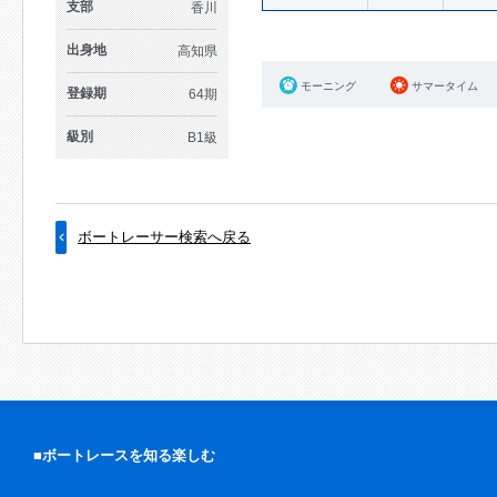
支部
香川
出身地
高知県
モーニング
サマータイム
登録期
64期
級別
B1級
ボートレーサー検索へ戻る
■ボートレースを知る楽しむ