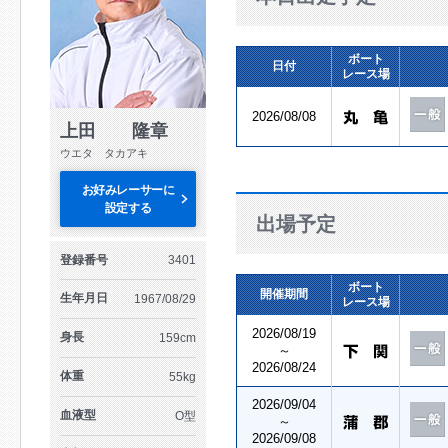
ボート
日付
レース場
2026/08/08
上田 隆章
ウエタ タカアキ
お好みレーサーに
設定する
出場予定
登録番号
3401
ボート
開催期間
生年月日
1967/08/29
レース場
2026/08/19
身長
159cm
～
2026/08/24
体重
55kg
2026/09/04
血液型
O型
～
2026/09/08