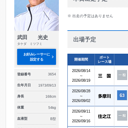
※ 出走の予定はありません
武田 光史
出場予定
タケダ ミツフミ
お好みレーサーに
ボート
設定する
開催期間
レース場
2026/08/14
登録番号
3654
～
2026/08/19
生年月日
1973/09/13
2026/08/28
～
身長
168cm
2026/09/02
体重
54kg
2026/09/11
～
血液型
B型
2026/09/16