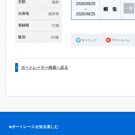
支部
福井
2026/09/20
～
出身地
福井県
2026/09/25
登録期
72期
級別
A2級
モーニング
サマータイム
ボートレーサー検索へ戻る
■ボートレースを知る楽しむ