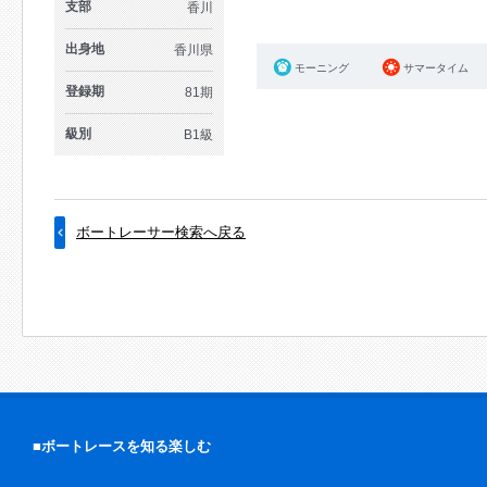
支部
香川
出身地
香川県
モーニング
サマータイム
登録期
81期
級別
B1級
ボートレーサー検索へ戻る
■ボートレースを知る楽しむ