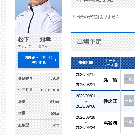
※ 出走の予定はありません
松下 知幸
出場予定
マツシタ トモユキ
お好みレーサーに
ボート
設定する
開催期間
レース場
2026/08/17
登録番号
3910
～
2026/08/21
生年月日
1973/10/10
2026/09/01
～
身長
164cm
2026/09/06
体重
52kg
2026/09/19
～
血液型
A型
2026/09/24