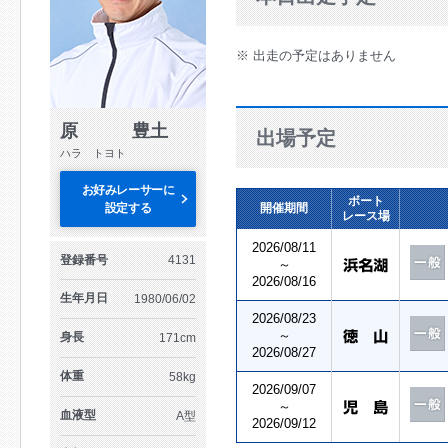
※ 出走の予定はありません
原 豊土
出場予定
ハラ トヨト
お好みレーサーに
ボート
設定する
開催期間
レース場
2026/08/11
登録番号
4131
～
2026/08/16
生年月日
1980/06/02
2026/08/23
～
身長
171cm
2026/08/27
体重
58kg
2026/09/07
～
血液型
A型
2026/09/12