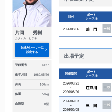
ボート
日付
レース場
2026/08/06
片岡 秀樹
カタオカ ヒデキ
お好みレーサーに
設定する
出場予定
登録番号
4167
ボート
開催期間
生年月日
1982/05/26
レース場
2026/08/21
身長
166cm
～
2026/08/26
体重
59kg
2026/09/03
血液型
B型
～
2026/09/08