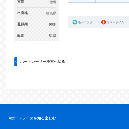
支部
徳島
出身地
徳島県
モーニング
サマータイム
登録期
90期
級別
B1級
ボートレーサー検索へ戻る
■ボートレースを知る楽しむ