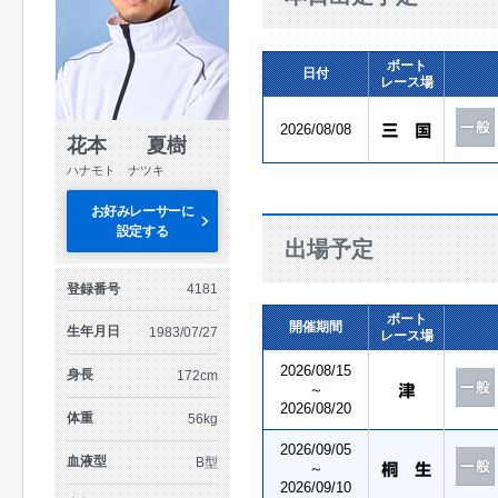
ボート
日付
レース場
2026/08/08
花本 夏樹
ハナモト ナツキ
お好みレーサーに
設定する
出場予定
登録番号
4181
ボート
開催期間
生年月日
1983/07/27
レース場
2026/08/15
身長
172cm
～
2026/08/20
体重
56kg
2026/09/05
血液型
B型
～
2026/09/10