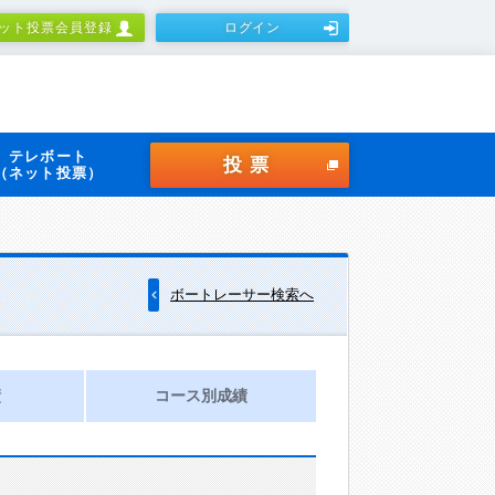
ット投票会員登録
ログイン
テレボート
投票
（ネット投票）
ボートレーサー検索へ
績
コース別成績