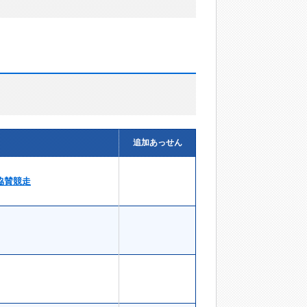
追加あっせん
協賛競走