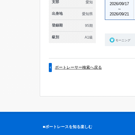
支部
愛知
2026/09/17
～
出身地
愛知県
2026/09/21
登録期
95期
級別
A1級
モーニング
ボートレーサー検索へ戻る
■ボートレースを知る楽しむ