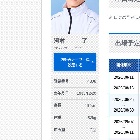
※ 出走の予定は
河村 了
出場予定
カワムラ リョウ
お好みレーサーに
設定する
開催期間
2026/08/11
登録番号
4308
～
2026/08/16
生年月日
1983/12/20
2026/08/25
～
身長
167cm
2026/08/30
体重
52kg
2026/09/07
～
血液型
O型
2026/09/11