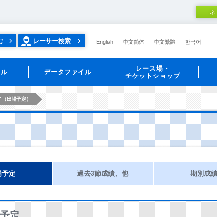
ネ
む
レーサー検索
English
中文简体
中文繁體
한국어
レース場・
ール
データファイル
チケットショップ
了（出場予定）
場予定
過去3節成績、他
期別成
予定