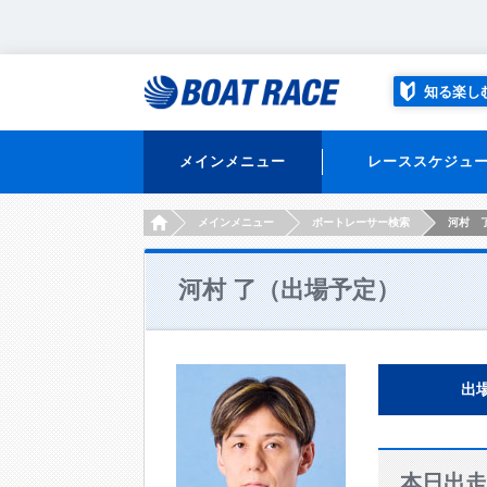
知る楽し
メインメニュー
レーススケジュ
HOME
メインメニュー
ボートレーサー検索
河村 
河村 了（出場予定）
出
本日出走