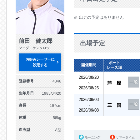
※ 出走の予定はありません
前田 健太郎
出場予定
マエダ ケンタロウ
お好みレーサーに
ボート
設定する
開催期間
レース場
2026/08/20
登録番号
4346
～
2026/08/25
生年月日
1985/04/20
2026/09/03
～
身長
167cm
2026/09/08
体重
58kg
血液型
A型
モーニング
サマータイム