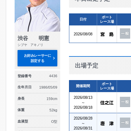
ボート
日付
レース場
2026/08/08
渋谷 明憲
シブヤ アキノリ
お好みレーサーに
設定する
出場予定
登録番号
4436
ボート
開催期間
生年月日
1986/05/09
レース場
2026/08/13
身長
159cm
～
2026/08/18
体重
52kg
2026/08/28
血液型
O型
～
2026/08/31