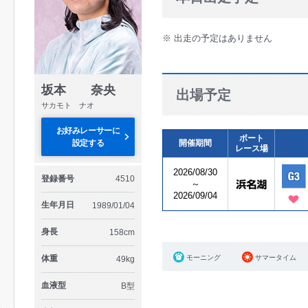
※ 出走の予定はありません
坂本 奈央
出場予定
サカモト ナオ
お好みレーサーに
ボート
設定する
開催期間
レース場
2026/08/30
登録番号
4510
～
2026/09/04
生年月日
1989/01/04
身長
158cm
体重
モーニング
サマータイム
49kg
血液型
B型