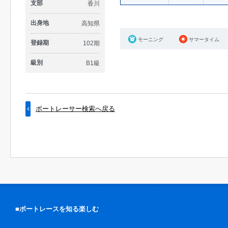
支部
香川
出身地
高知県
モーニング
サマータイム
登録期
102期
級別
B1級
ボートレーサー検索へ戻る
■ボートレースを知る楽しむ