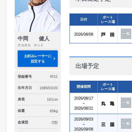
ボート
日付
レース場
2026/08/08
中岡 健人
ナカオカ ケント
お好みレーサーに
設定する
出場予定
登録番号
4511
ボート
開催期間
生年月日
1989/03/20
レース場
2026/08/17
身長
161cm
～
2026/08/21
体重
60kg
2026/09/03
血液型
O型
～
2026/09/08