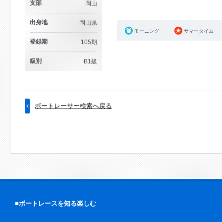
支部
岡山
出身地
岡山県
モーニング
サマータイム
登録期
105期
級別
B1級
ボートレーサー検索へ戻る
■ボートレースを知る楽しむ