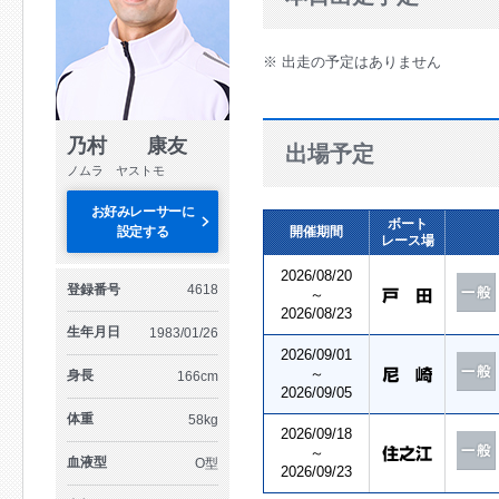
※ 出走の予定はありません
乃村 康友
出場予定
ノムラ ヤストモ
お好みレーサーに
ボート
設定する
開催期間
レース場
2026/08/20
登録番号
4618
～
2026/08/23
生年月日
1983/01/26
2026/09/01
～
身長
166cm
2026/09/05
体重
58kg
2026/09/18
～
血液型
O型
2026/09/23