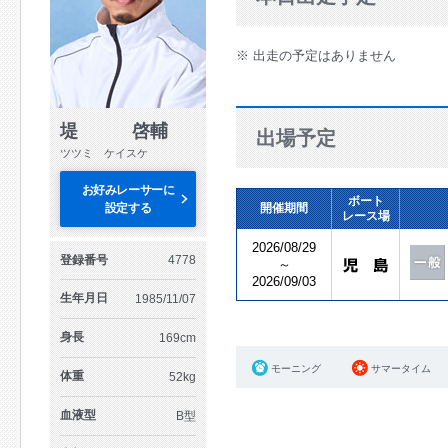
※ 出走の予定はありません
堤 啓輔
出場予定
ツツミ ケイスケ
お好みレーサーに
ボート
設定する
開催期間
レース場
2026/08/29
登録番号
4778
～
2026/09/03
生年月日
1985/11/07
身長
169cm
モーニング
サマータイム
体重
52kg
血液型
B型