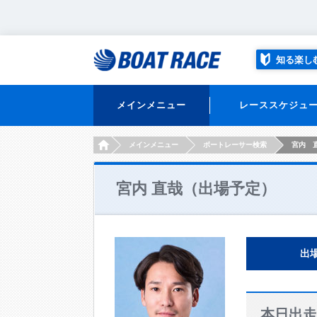
知る楽し
メインメニュー
レーススケジュ
HOME
メインメニュー
ボートレーサー検索
宮内 
宮内 直哉（出場予定）
出
本日出走