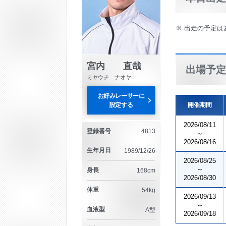
※ 出走の予定は
宮内 直哉
出場予定
ミヤウチ ナオヤ
お好みレーサーに
設定する
開催期間
2026/08/11
登録番号
4813
～
2026/08/16
生年月日
1989/12/26
2026/08/25
～
身長
168cm
2026/08/30
体重
54kg
2026/09/13
～
血液型
A型
2026/09/18