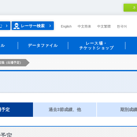
ネ
む
レーサー検索
English
中文简体
中文繁體
한국어
レース場・
ール
データファイル
チケットショップ
直哉（出場予定）
場予定
過去3節成績、他
期別成
予定