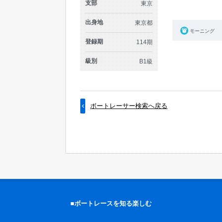
支部
東京
出身地
東京都
モーニング
登録期
114期
級別
B1級
ボートレーサー検索へ戻る
■ボートレースを知る楽しむ