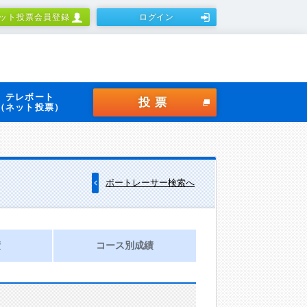
ット投票会員登録
ログイン
テレボート
投票
（ネット投票）
ボートレーサー検索へ
績
コース別成績