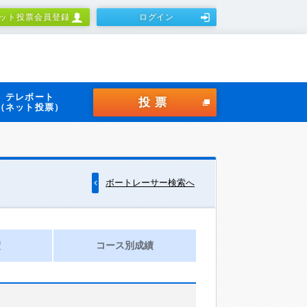
ット投票会員登録
ログイン
テレボート
投票
（ネット投票）
ボートレーサー検索へ
績
コース別成績