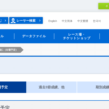
ネ
む
レーサー検索
English
中文简体
中文繁體
한국어
レース場・
ール
データファイル
チケットショップ
颯仁（出場予定）
場予定
過去3節成績、他
期別成
予定