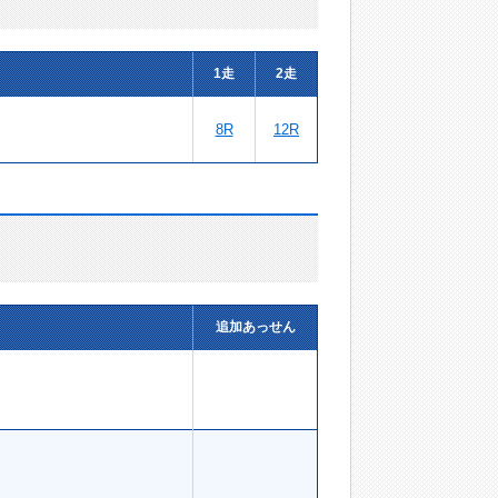
1走
2走
8R
12R
追加あっせん