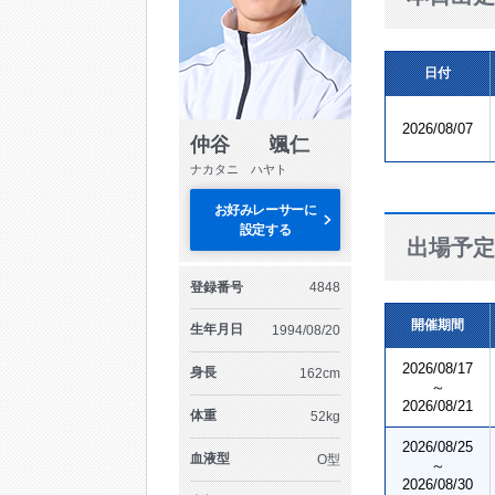
日付
2026/08/07
仲谷 颯仁
ナカタニ ハヤト
お好みレーサーに
設定する
出場予定
登録番号
4848
開催期間
生年月日
1994/08/20
2026/08/17
身長
162cm
～
2026/08/21
体重
52kg
2026/08/25
血液型
O型
～
2026/08/30