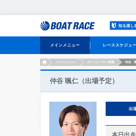
知る楽し
メインメニュー
レーススケジュ
HOME
メインメニュー
ボートレーサー検索
仲谷 
仲谷 颯仁（出場予定）
出
本日出走