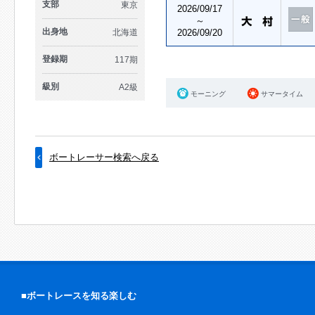
支部
東京
2026/09/17
～
出身地
北海道
2026/09/20
登録期
117期
級別
A2級
モーニング
サマータイム
ボートレーサー検索へ戻る
■ボートレースを知る楽しむ