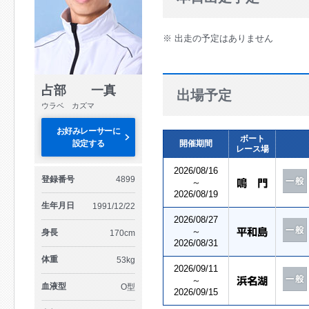
※ 出走の予定はありません
占部 一真
出場予定
ウラベ カズマ
お好みレーサーに
ボート
設定する
開催期間
レース場
2026/08/16
登録番号
4899
～
2026/08/19
生年月日
1991/12/22
2026/08/27
～
身長
170cm
2026/08/31
体重
53kg
2026/09/11
～
血液型
O型
2026/09/15