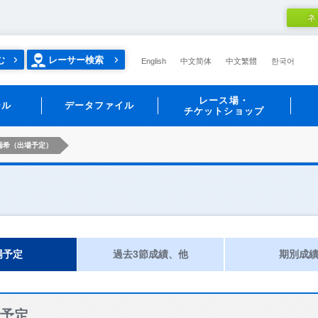
ネ
む
レーサー検索
English
中文简体
中文繁體
한국어
レース場・
ール
データファイル
チケットショップ
瑞希（出場予定）
場予定
過去3節成績、他
期別成
予定