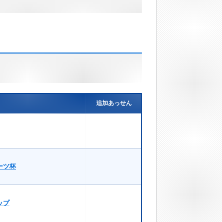
追加あっせん
ーツ杯
ップ