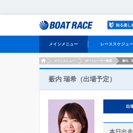
知る楽し
メインメニュー
レーススケジュ
HOME
メインメニュー
ボートレーサー検索
薮内 
薮内 瑞希（出場予定）
出
本日出走