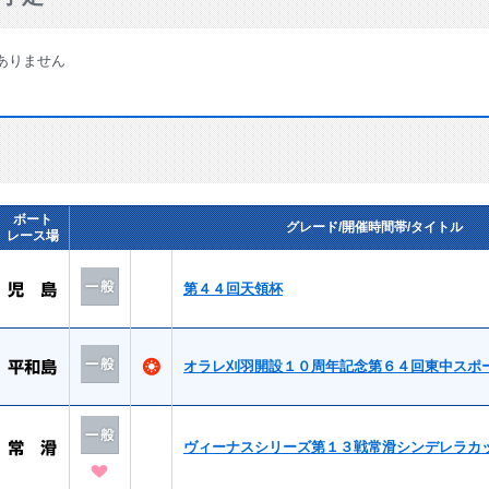
ありません
ボート
グレード/開催時間帯/タイトル
レース場
第４４回天領杯
オラレ刈羽開設１０周年記念第６４回東中スポ
ヴィーナスシリーズ第１３戦常滑シンデレラカ