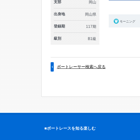
支部
岡山
出身地
岡山県
モーニング
登録期
117期
級別
B1級
ボートレーサー検索へ戻る
■ボートレースを知る楽しむ