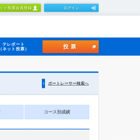
ット投票会員登録
ログイン
テレボート
投票
（ネット投票）
ボートレーサー検索へ
績
コース別成績