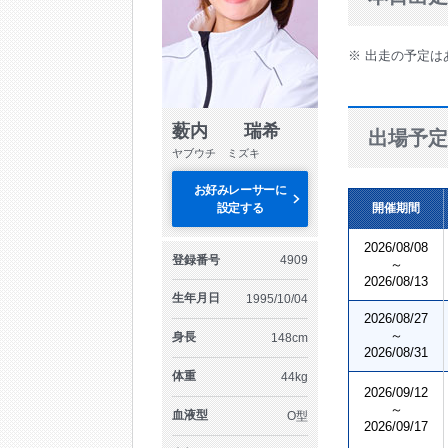
※ 出走の予定は
薮内 瑞希
出場予定
ヤブウチ ミズキ
お好みレーサーに
設定する
開催期間
2026/08/08
登録番号
4909
～
2026/08/13
生年月日
1995/10/04
2026/08/27
～
身長
148cm
2026/08/31
体重
44kg
2026/09/12
～
血液型
O型
2026/09/17