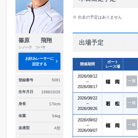
※ 出走の予定はありません
篠原 飛翔
出場予定
シノハラ ツバサ
お好みレーサーに
ボート
設定する
開催期間
レース場
2026/08/12
登録番号
5081
～
2026/08/17
生年月日
1998/10/26
2026/08/22
～
身長
170cm
2026/08/26
体重
54kg
2026/09/02
～
血液型
A型
2026/09/07